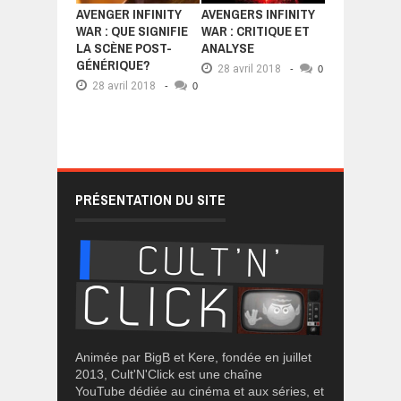
AVENGER INFINITY
AVENGERS INFINITY
WAR : QUE SIGNIFIE
WAR : CRITIQUE ET
LA SCÈNE POST-
ANALYSE
GÉNÉRIQUE?
28 avril 2018
-
0
28 avril 2018
-
0
PRÉSENTATION DU SITE
Animée par BigB et Kere, fondée en juillet
2013, Cult'N'Click est une chaîne
YouTube dédiée au cinéma et aux séries, et