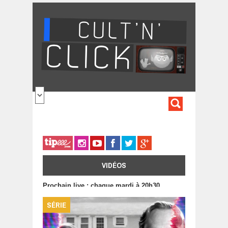
Aller au contenu principal
FORMULA
DE
RECHERC
VIDÉOS
Prochain live : chaque mardi à 20h30
SÉRIE