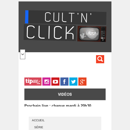
Aller au contenu principal
FORMULA
DE
RECHERC
VIDÉOS
Prochain live : chaque mardi à 20h30
ACCUEIL
SÉRIE