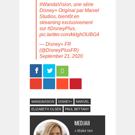
#WandaVision
, une série
Disney+ Original par Marvel
Studios, bientôt en
streaming exclusivement
sur
#DisneyPlus
.
pic.twitter.com/kkIghOUBG4
— Disney+ FR
(@DisneyPlusFR)
September 21, 2020
Share
Tweet
WANDAVISION
DISNEY+
MARVEL
ELIZABETH OLSEN
PAUL BETTANY
MEDJAII
« Make ten