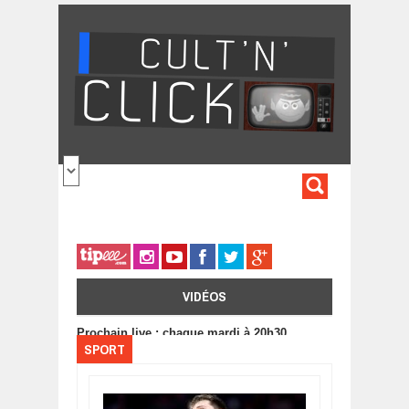
Aller au contenu principal
FORMULA
DE
RECHERC
VIDÉOS
Prochain live : chaque mardi à 20h30
SPORT