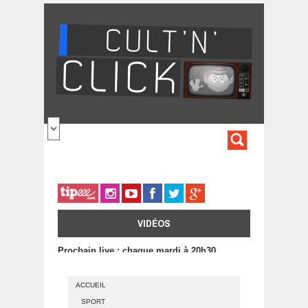
Aller au contenu principal
FORMULA
DE
RECHERC
VIDÉOS
Prochain live : chaque mardi à 20h30
ACCUEIL
SPORT