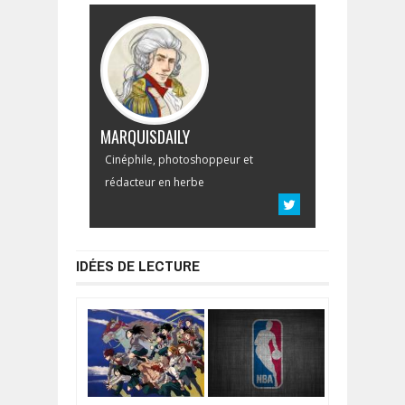
MARQUISDAILY
Cinéphile, photoshoppeur et
rédacteur en herbe
IDÉES DE LECTURE