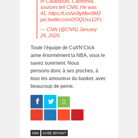
in Calabasas, California,
sources tell CNN. He was
41.
https://t.co/vn9yMec8M3
pic.twitter.com/2OQUxx12Fc
— CNN (@CNN)
January
26, 2020
Toute l'équipe de Cult'N'Click
aime énormément la NBA, vous le
savez surement. Nous
pensons donc à ses proches, à
tous les amoureux du basket, avec
beaucoup de peine.
Share
Tweet
NBA
KOBE BRYANT