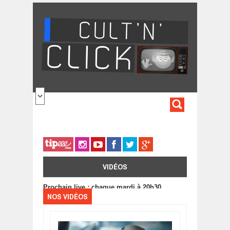
Aller au contenu principal
FORMULA
DE
RECHERC
VIDÉOS
Prochain live : chaque mardi à 20h30
NOS VIDÉOS