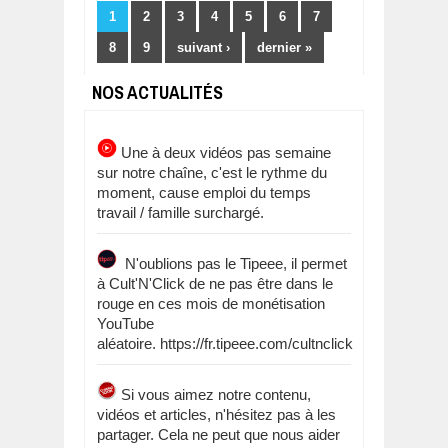
1
2
3
4
5
6
7
8
9
suivant ›
dernier »
NOS ACTUALITÉS
Une à deux vidéos pas semaine
sur notre chaîne, c'est le rythme du
moment, cause emploi du temps
travail / famille surchargé.
N'oublions pas le Tipeee, il permet
à Cult'N'Click de ne pas être dans le
rouge en ces mois de monétisation
YouTube
aléatoire. https://fr.tipeee.com/cultnclick
Si vous aimez notre contenu,
vidéos et articles, n'hésitez pas à les
partager. Cela ne peut que nous aider