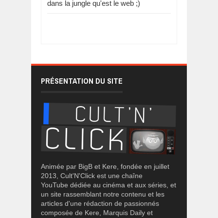
dans la jungle qu'est le web ;)
PRÉSENTATION DU SITE
Animée par BigB et Kere, fondée en juillet
2013, Cult'N'Click est une chaîne
YouTube dédiée au cinéma et aux séries, et
un site rassemblant notre contenu et les
articles d'une rédaction de passionnés
composée de Kere, Marquis Daily et