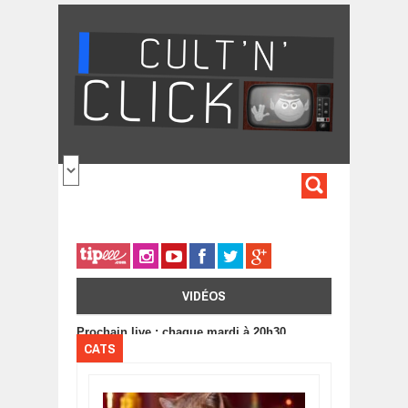
Aller au contenu principal
FORMULA
DE
RECHERC
VIDÉOS
Prochain live : chaque mardi à 20h30
CATS