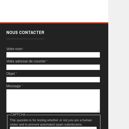
NOUS CONTACTER
Votre nom
*
Votre adresse de courriel
*
Objet
*
Message
*
CAPTCHA
This question is for testing whether or not you are a human
visitor and to prevent automated spam submissions.