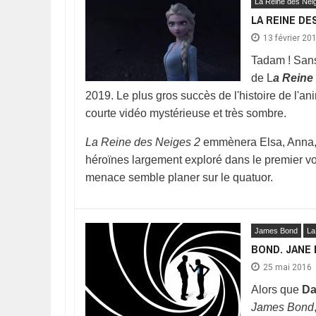
La Reine des Nei
LA REINE DE
13 février 20
Tadam ! Sans
de L
a Reine
2019. Le plus gros succès de l'histoire de l'an
courte vidéo mystérieuse et très sombre.
La Reine des Neiges 2
emmènera Elsa, Anna, Kr
héroïnes largement exploré dans le premier vo
menace semble planer sur le quatuor.
James Bond
La
BOND. JANE
25 mai 2016
Alors que
Da
James Bond