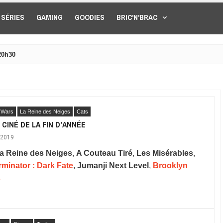
SÉRIES
GAMING
GOODIES
BRIC'N'BRAC
20h30
 Wars
La Reine des Neiges
Cats
 CINÉ DE LA FIN D'ANNÉE
 2019
a Reine des Neiges
,
A Couteau Tiré
,
Les Misérables
,
rminator : Dark Fate
,
Jumanji Next Level
,
Brooklyn
s