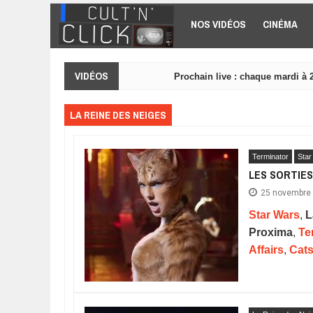
Aller au contenu principal
NOS VIDÉOS
CINÉMA
VIDÉOS
Prochain live : chaque mardi à 
LA REINE DES NEIGES
Terminator
Star
LES SORTIES
25 novembre
Star Wars
,
L
Proxima
,
Te
Affairs
,
Cat