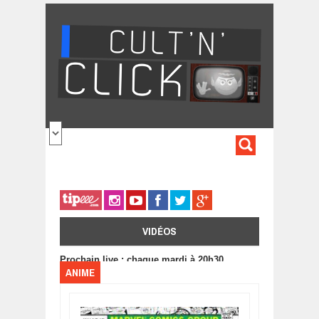
Aller au contenu principal
FORMULA
DE
RECHERC
VIDÉOS
Prochain live : chaque mardi à 20h30
ANIME