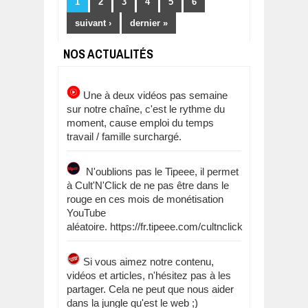
1
2
3
4
5
6
suivant ›
dernier »
NOS ACTUALITÉS
Une à deux vidéos pas semaine
sur notre chaîne, c'est le rythme du
moment, cause emploi du temps
travail / famille surchargé.
N'oublions pas le Tipeee, il permet
à Cult'N'Click de ne pas être dans le
rouge en ces mois de monétisation
YouTube
aléatoire. https://fr.tipeee.com/cultnclick
Si vous aimez notre contenu,
vidéos et articles, n'hésitez pas à les
partager. Cela ne peut que nous aider
dans la jungle qu'est le web ;)