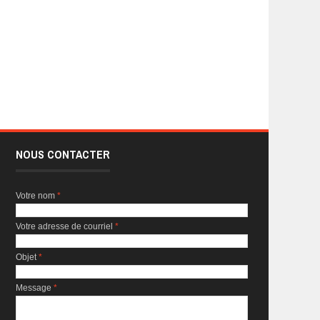
NOUS CONTACTER
Votre nom
*
Votre adresse de courriel
*
Objet
*
Message
*