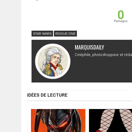
0
Partages
STAR WARS
ROGUE ONE
MARQUISDAILY
Cinéphile, photoshoppeur et réda
IDÉES DE LECTURE