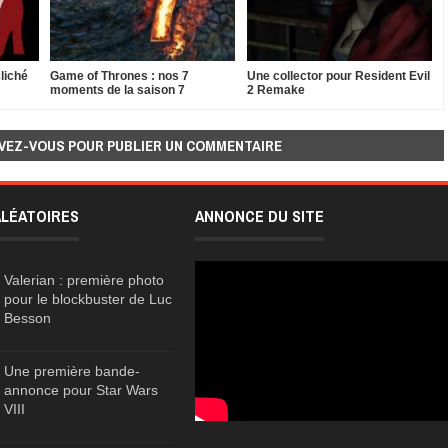
liché
Game of Thrones : nos 7
Une collector pour Resident Evil
moments de la saison 7
2 Remake
VEZ-VOUS POUR PUBLIER UN COMMENTAIRE
ALÉATOIRES
ANNONCE DU SITE
Valerian : première photo
pour le blockbuster de Luc
Besson
Une première bande-
annonce pour Star Wars
VIII