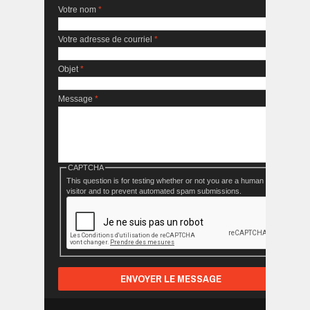
Votre nom
*
Votre adresse de courriel
*
Objet
*
Message
*
CAPTCHA
This question is for testing whether or not you are a human
visitor and to prevent automated spam submissions.