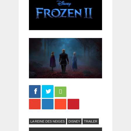
Share
Tweet
LA REINE DES NEIGES
DISNEY
TRAILER