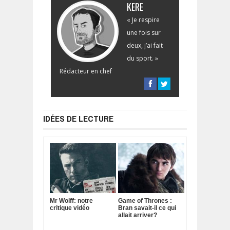
KERE
« Je respire
une fois sur
deux, j’ai fait
du sport. »
Rédacteur en chef
IDÉES DE LECTURE
Mr Wolff: notre
Game of Thrones :
critique vidéo
Bran savait-il ce qui
allait arriver?