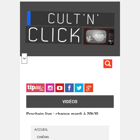
Aller au contenu principal
FORMULA
DE
RECHERC
VIDÉOS
Prochain live : chaque mardi à 20h30
ACCUEIL
CINÉMA