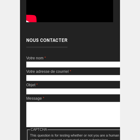
NOUS CONTACTER
Votre nom
*
Votre adresse de courriel
*
Objet
*
Message
*
CAPTCHA
This question is for testing whether or not you are a human