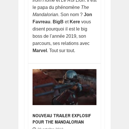
from Home
et
Le Roi Lion
. Il est
le papa du phénomène
The
Mandalorian
. Son nom ?
Jon
Favreau
.
BigB
et
Kere
vous
disent pourquoi il est le big
boss de l'année 2019, son
parcours, ses relations avec
Marvel
. Tout sur tout.
NOUVEAU TRAILER EXPLOSIF
POUR THE MANDALORIAN