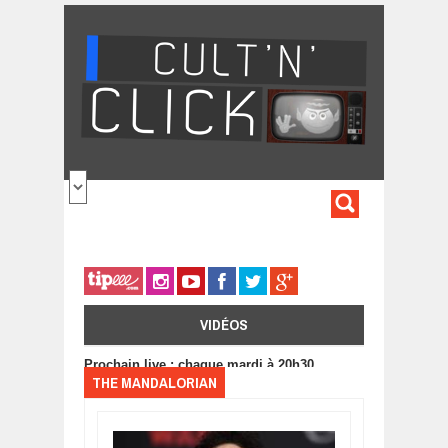
Aller au contenu principal
FORMULA
DE
RECHERC
VIDÉOS
Prochain live : chaque mardi à 20h30
THE MANDALORIAN