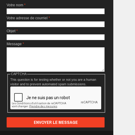
Votre nom
*
Votre adresse de courriel
*
Objet
*
Message
*
CAPTCHA
This question is for testing whether or not you are a human
visitor and to prevent automated spam submissions.