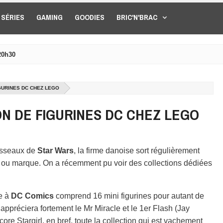
SÉRIES
GAMING
GOODIES
BRIC'N'BRAC
20h30
GURINES DC CHEZ LEGO
N DE FIGURINES DC CHEZ LEGO
aisseaux de
Star Wars
, la firme danoise sort régulièrement
e ou marque. On a récemment pu voir des collections dédiées
ée à
DC Comics
comprend 16 mini figurines pour autant de
préciera fortement le Mr Miracle et le 1er Flash (Jay
ore Stargirl, en bref, toute la collection qui est vachement