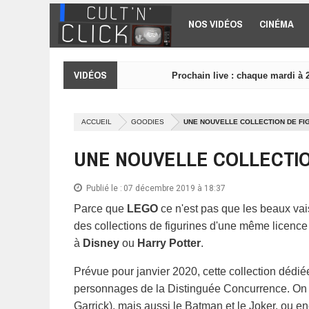
Aller au contenu principal
NOS VIDÉOS
CINÉMA
VIDÉOS
Prochain live : chaque mardi à 
ACCUEIL
GOODIES
UNE NOUVELLE COLLECTION DE FI
UNE NOUVELLE COLLECTIO
Publié le :
07 décembre 2019 à 18:37
Parce que
LEGO
ce n'est pas que les beaux v
des collections de figurines d'une même licenc
à
Disney
ou
Harry Potter
.
Prévue pour janvier 2020, cette collection dédi
personnages de la Distinguée Concurrence. On ap
Garrick), mais aussi le Batman et le Joker, ou enc