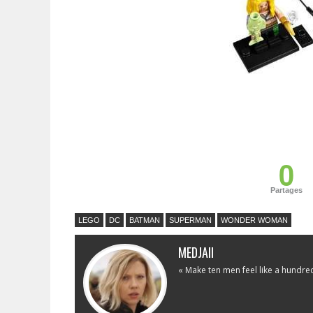
0
Partages
LEGO
DC
BATMAN
SUPERMAN
WONDER WOMAN
MEDJAII
« Make ten men feel like a hundre