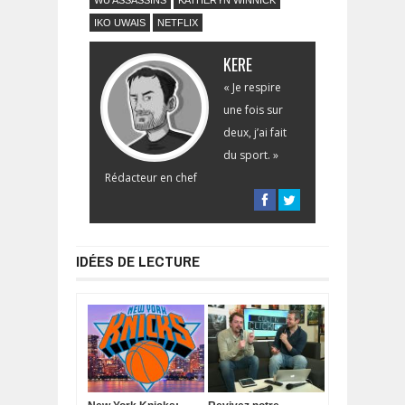
WU ASSASSINS
KATHERYN WINNICK
IKO UWAIS
NETFLIX
KERE
« Je respire
une fois sur
deux, j’ai fait
du sport. »
Rédacteur en chef
IDÉES DE LECTURE