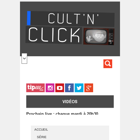
Aller au contenu principal
FORMULA
DE
RECHERC
VIDÉOS
Prochain live : chaque mardi à 20h30
ACCUEIL
SÉRIE