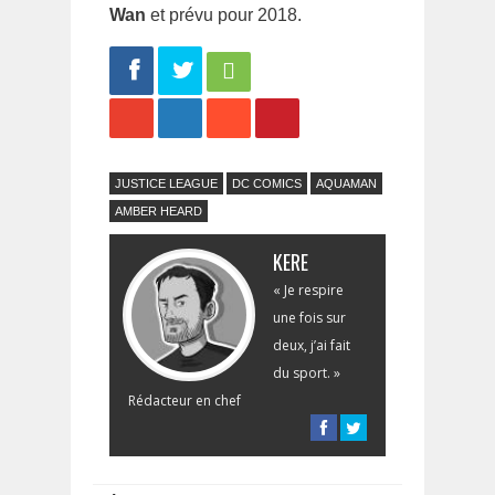
Wan
et prévu pour 2018.
Share
Tweet
JUSTICE LEAGUE
DC COMICS
AQUAMAN
AMBER HEARD
KERE
« Je respire
une fois sur
deux, j’ai fait
du sport. »
Rédacteur en chef