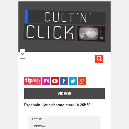
Aller au contenu principal
FORMULA
DE
RECHERC
VIDÉOS
Prochain live : chaque mardi à 20h30
ACCUEIL
CINÉMA