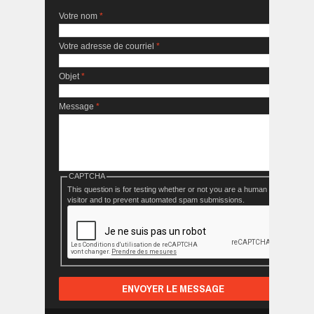
Votre nom
*
Votre adresse de courriel
*
Objet
*
Message
*
CAPTCHA
This question is for testing whether or not you are a human
visitor and to prevent automated spam submissions.