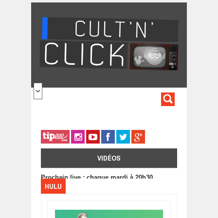
Aller au contenu principal
FORMULA
DE
RECHERC
VIDÉOS
Prochain live : chaque mardi à 20h30
HULU