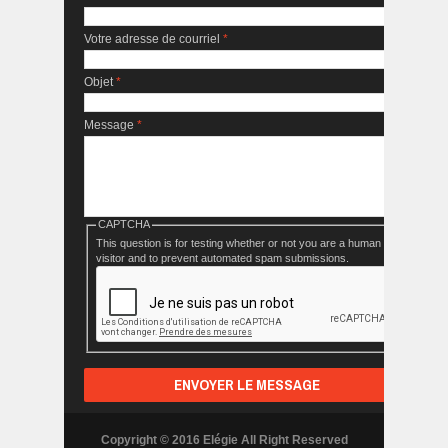
Votre adresse de courriel
*
Objet
*
Message
*
CAPTCHA
This question is for testing whether or not you are a human
visitor and to prevent automated spam submissions.
Copyright © 2016 Elégie All Right Reserved