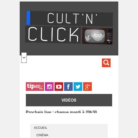
Aller au contenu principal
FORMULA
DE
RECHERC
VIDÉOS
Prochain live : chaque mardi à 20h30
ACCUEIL
CINÉMA