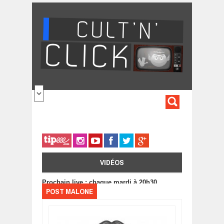
Aller au contenu principal
FORMULA
DE
RECHERC
VIDÉOS
Prochain live : chaque mardi à 20h30
POST MALONE