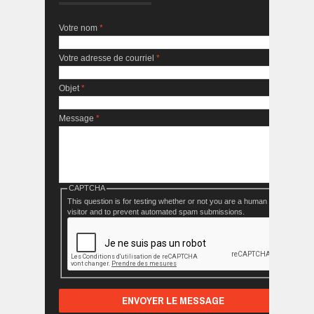
Votre nom
*
Votre adresse de courriel
*
Objet
*
Message
*
CAPTCHA
This question is for testing whether or not you are a human
visitor and to prevent automated spam submissions.