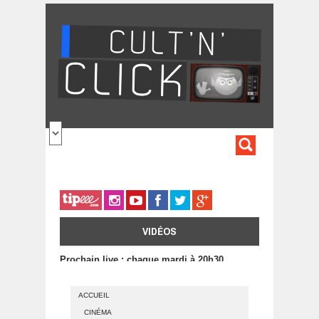
Aller au contenu principal
FORMULA
DE
RECHERC
VIDÉOS
Prochain live : chaque mardi à 20h30
ACCUEIL
CINÉMA