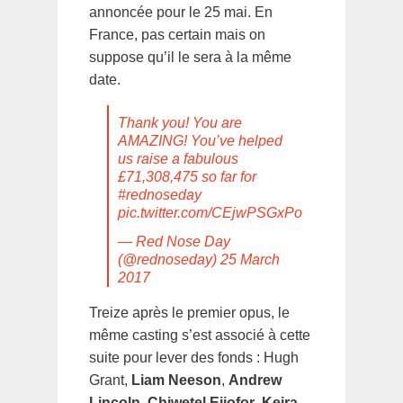
annoncée pour le 25 mai. En
France, pas certain mais on
suppose qu’il le sera à la même
date.
Thank you! You are
AMAZING! You’ve helped
us raise a fabulous
£71,308,475 so far for
#rednoseday
pic.twitter.com/CEjwPSGxPo
— Red Nose Day
(@rednoseday)
25 March
2017
Treize après le premier opus, le
même casting s’est associé à cette
suite pour lever des fonds : Hugh
Grant,
Liam Neeson
,
Andrew
Lincoln
,
Chiwetel Ejiofor
,
Keira