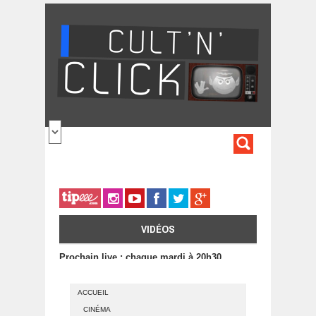
Aller au contenu principal
FORMULA
DE
RECHERC
VIDÉOS
Prochain live : chaque mardi à 20h30
ACCUEIL
CINÉMA