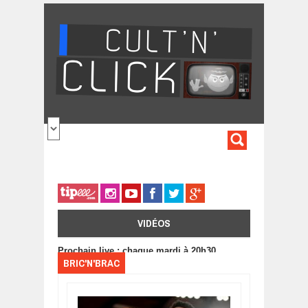
Aller au contenu principal
FORMULA
DE
RECHERC
VIDÉOS
Prochain live : chaque mardi à 20h30
BRIC'N'BRAC