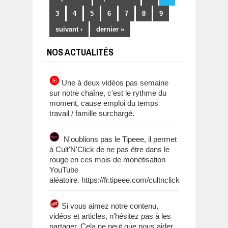
…
3
4
5
6
7
8
9
suivant ›
dernier »
NOS ACTUALITÉS
Une à deux vidéos pas semaine
sur notre chaîne, c'est le rythme du
moment, cause emploi du temps
travail / famille surchargé.
N'oublions pas le Tipeee, il permet
à Cult'N'Click de ne pas être dans le
rouge en ces mois de monétisation
YouTube
aléatoire. https://fr.tipeee.com/cultnclick
Si vous aimez notre contenu,
vidéos et articles, n'hésitez pas à les
partager. Cela ne peut que nous aider