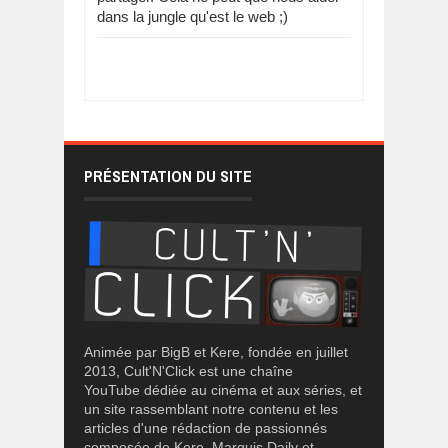
dans la jungle qu'est le web ;)
PRÉSENTATION DU SITE
Animée par BigB et Kere, fondée en juillet
2013, Cult'N'Click est une chaîne
YouTube dédiée au cinéma et aux séries, et
un site rassemblant notre contenu et les
articles d'une rédaction de passionnés
composée de Kere, Marquis Daily et