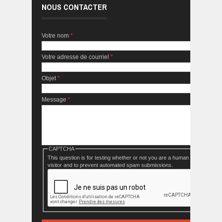
NOUS CONTACTER
Votre nom
*
Votre adresse de courriel
*
Objet
*
Message
*
CAPTCHA
This question is for testing whether or not you are a human
visitor and to prevent automated spam submissions.