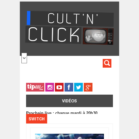
Aller au contenu principal
FORMULA
DE
RECHERC
VIDÉOS
Prochain live : chaque mardi à 20h30
SWITCH