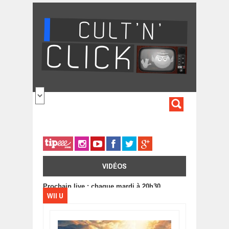
Aller au contenu principal
FORMULA
DE
RECHERC
VIDÉOS
Prochain live : chaque mardi à 20h30
WII U