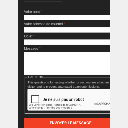
Votre nom
*
Votre adresse de courriel
*
Objet
*
Message
*
CAPTCHA
This question is for testing whether or not you are a human
visitor and to prevent automated spam submissions.