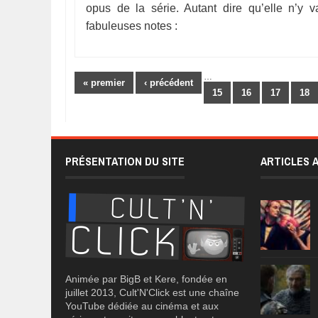
opus de la série. Autant dire qu’elle n’y
fabuleuses notes :
Pages
…
« premier
‹ précédent
15
16
17
18
PRÉSENTATION DU SITE
ARTICLES 
Animée par BigB et Kere, fondée en
juillet 2013, Cult'N'Click est une chaîne
YouTube dédiée au cinéma et aux