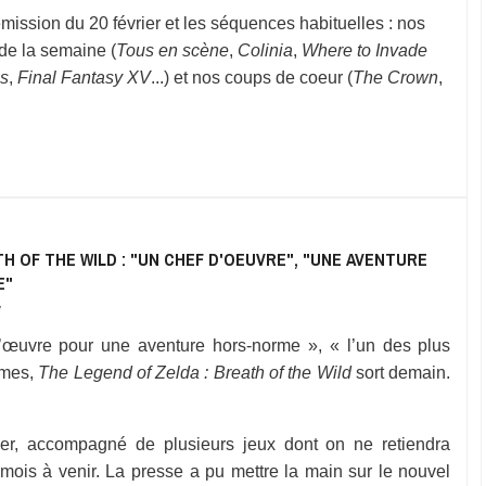
mission du 20 février et les séquences habituelles : nos
de la semaine (
Tous en scène
,
Colinia
,
Where to Invade
ns
,
Final Fantasy XV
...) et nos coups de coeur (
The Crown
,
H OF THE WILD : "UN CHEF D'OEUVRE", "UNE AVENTURE
E"
7
’œuvre pour une aventure hors-norme », « l’un des plus
mmes,
The Legend of Zelda : Breath of the Wild
sort demain.
r, accompagné de plusieurs jeux dont on ne retiendra
ois à venir. La presse a pu mettre la main sur le nouvel