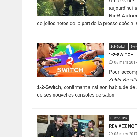
À côtés des 
aujourd'hui 
NieR Autom
de jolies notes de la part de la presse spéciali
1-2-Switch
Swit
1-2-SWITCH :
06 mars 201
Pour accomp
Zelda Breath
1-2-Switch
, confirmant ainsi son habitude de
de ses nouvelles consoles de salon.
Cult'N'Click
REVIVEZ NOT
05 mars 201