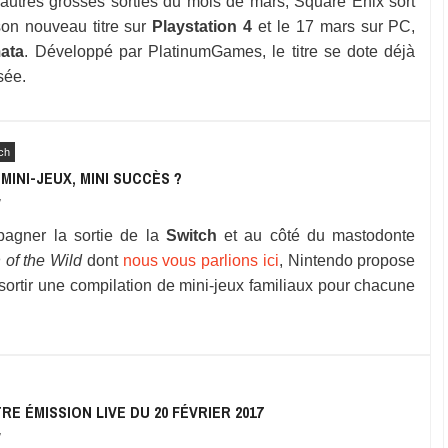
autres grosses sorties du mois de mars, Square Enix sort
son nouveau titre sur
Playstation 4
et le 17 mars sur PC,
ata
. Développé par PlatinumGames, le titre se dote déjà
sée.
ch
 MINI-JEUX, MINI SUCCÈS ?
7
agner la sortie de la
Switch
et au côté du mastodonte
 of the Wild
dont
nous vous parlions ici
, Nintendo propose
 sortir une compilation de mini-jeux familiaux pour chacune
RE ÉMISSION LIVE DU 20 FÉVRIER 2017
7