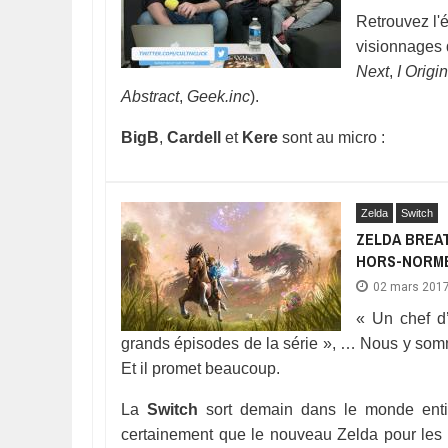
Retrouvez l'é
visionnages 
Next
,
I Origi
Abstract
,
Geek.inc
).
BigB
,
Cardell
et
Kere
sont au micro :
Zelda
Switch
ZELDA BREAT
HORS-NORM
02 mars 201
« Un chef d
grands épisodes de la série », … Nous y so
Et il promet beaucoup.
La
Switch
sort demain dans le monde entie
certainement que le nouveau Zelda pour les m