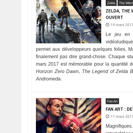
Zelda
The Witc
ZELDA, THE 
OUVERT
19 mars 201
Le jeu en 
vidéoludique,
permet aux développeurs quelques folies. Ma
finalement pas dire grand-chose. Chaque st
mars 2017 est mémorable pour la quantité d
Horizon Zero Dawn
,
The Legend of Zelda Br
Andromeda
.
Fan Art
FAN ART : D
17 mars 201
Magnifiques..