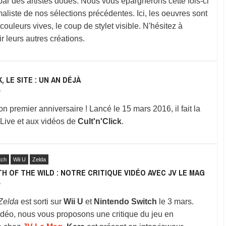
par des artistes doués. Nous vous épargnerons cette fois-ci
maliste de nos sélections précédentes. Ici, les oeuvres sont
 couleurs vives, le coup de stylet visible. N'hésitez à
r leurs autres créations.
, LE SITE : UN AN DÉJÀ
7
son premier anniversaire ! Lancé le 15 mars 2016, il fait la
 Live et aux vidéos de
Cult'n'Click
.
tch
Wii U
Zelda
H OF THE WILD : NOTRE CRITIQUE VIDÉO AVEC JV LE MAG
7
Zelda
est sorti sur
Wii U
et
Nintendo Switch
le 3 mars.
idéo, nous vous proposons une critique du jeu en