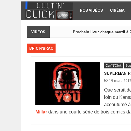
Aller au contenu principal
NOS VIDÉOS
CINÉMA
VIDÉOS
Prochain live : chaque mardi à 
BRIC'N'BRAC
Cult'N'Click
Sup
SUPERMAN RE
19 mars 201
Que serait de
loin du Kansa
accoutumé à l
Millar
dans une courte série de trois comics d