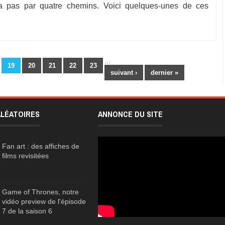
 va pas par quatre chemins. Voici quelques-unes de ces
…
19
20
21
22
23
suivant ›
dernier »
ALÉATOIRES
ANNONCE DU SITE
Fan art : des affiches de
films revisitées
Game of Thrones, notre
vidéo preview de l'épisode
7 de la saison 6