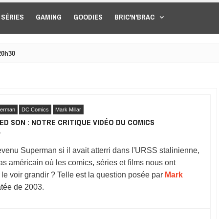
SÉRIES
GAMING
GOODIES
BRIC'N'BRAC
20h30
erman
DC Comics
Mark Millar
D SON : NOTRE CRITIQUE VIDÉO DU COMICS
7
venu Superman si il avait atterri dans l'URSS stalinienne,
s américain où les comics, séries et films nous ont
e voir grandir ? Telle est la question posée par
Mark
atée de 2003.