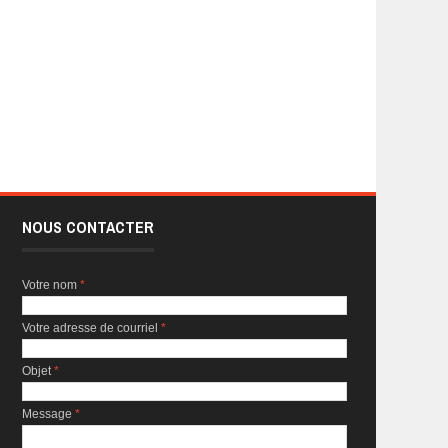
NOUS CONTACTER
Votre nom
*
Votre adresse de courriel
*
Objet
*
Message
*