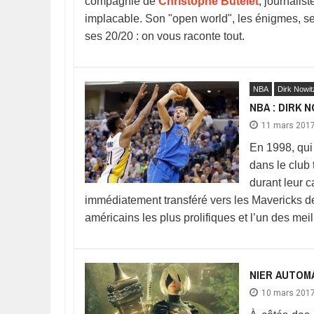
compagnie de
Christophe Butelet
, journalis
implacable. Son "open world", les énigmes, s
ses 20/20 : on vous raconte tout.
NBA
Dirk Nowit
NBA : DIRK N
11 mars 201
En 1998, qui
dans le club
durant leur 
immédiatement transféré vers les Mavericks d
américains les plus prolifiques et l’un des meil
NIER AUTOMA
10 mars 201