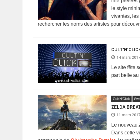
interprétées 
le style mini
vivantes, les
rechercher les noms des artistes pour découvri
CULT'N'CLICK
14 mars 201
Le site fête 
part belle au
Cult'N'Click
Swi
ZELDA BREAT
11 mars 201
Le nouveau
Dans cette v