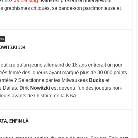
te chez
JV Le Mag
.
Kere
est présent en intervieweur
es graphismes critiqués, sa bande-son parcimonieuse et
zki
OWITZKI 30K
7
 eut cru qu’un jeune allemand de 18 ans entrerait un jour
 très fermé des joueurs ayant marqué plus de 30 000 points
carrière ? Sélectionné par les Milwaukees
Bucks
et
e Dallas,
Dirk Nowitzki
est devenu l’un des joueurs non-
leurs avants de l’histoire de la NBA.
TA, ENFIN LÀ
7