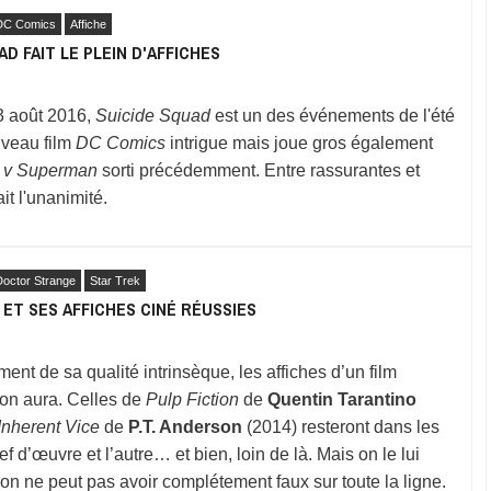
DC Comics
Affiche
AD FAIT LE PLEIN D'AFFICHES
 3 août 2016,
Suicide Squad
est un des événements de l'été
veau film
DC Comics
intrigue mais joue gros également
 v Superman
sorti précédemment. Entre rassurantes et
it l'unanimité.
Doctor Strange
Star Trek
6 ET SES AFFICHES CINÉ RÉUSSIES
nt de sa qualité intrinsèque, les affiches d’un film
son aura. Celles de
Pulp Fiction
de
Quentin Tarantino
Inherent Vice
de
P.T. Anderson
(2014) resteront dans les
f d’œuvre et l’autre… et bien, loin de là. Mais on le lui
on ne peut pas avoir complétement faux sur toute la ligne.