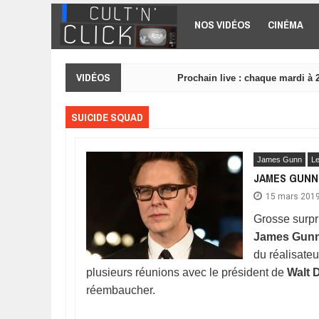
Aller au contenu principal
NOS VIDÉOS
CINÉMA
VIDÉOS
Prochain live : chaque mardi à 
SUICIDE SQUAD
James Gunn
Le
JAMES GUNN 
15 mars 201
Grosse surpr
James Gun
du réalisate
plusieurs réunions avec le président de
Walt 
réembaucher.