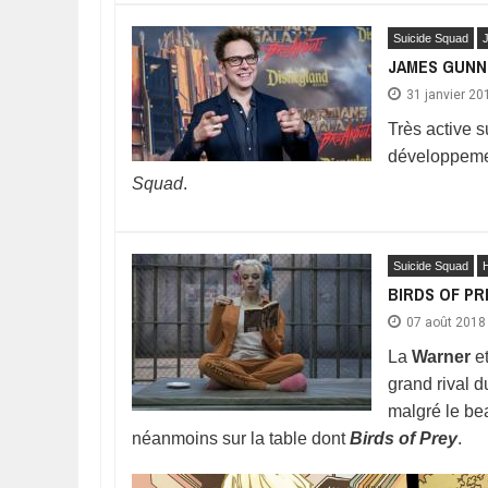
Suicide Squad
JAMES GUNN 
31 janvier 20
Très active s
développeme
Squad
.
Suicide Squad
BIRDS OF PR
07 août 2018
La
Warner
e
grand rival 
malgré le b
néanmoins sur la table dont
Birds of Prey
.