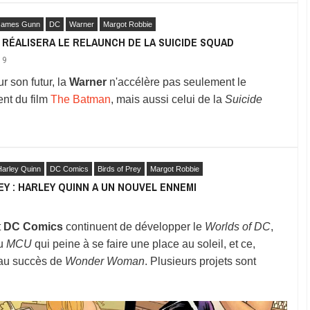
James Gunn
DC
Warner
Margot Robbie
RÉALISERA LE RELAUNCH DE LA SUICIDE SQUAD
19
ur son futur, la
Warner
n'accélère pas seulement le
nt du film
The Batman
, mais aussi celui de la
Suicide
Harley Quinn
DC Comics
Birds of Prey
Margot Robbie
EY : HARLEY QUINN A UN NOUVEL ENNEMI
t
DC Comics
continuent de développer le
Worlds of DC
,
du
MCU
qui peine à se faire une place au soleil, et ce,
eau succès de
Wonder Woman
. Plusieurs projets sont