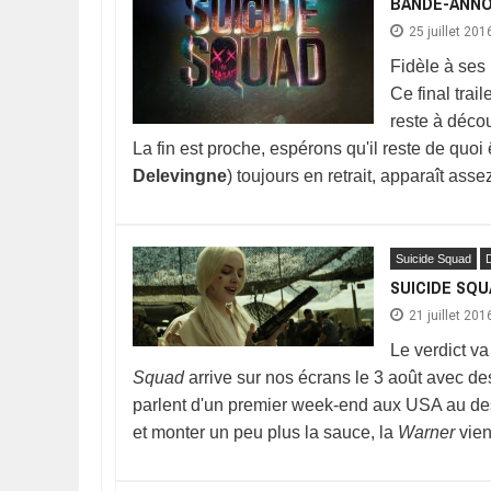
BANDE-ANNO
25 juillet 201
Fidèle à ses
Ce final trai
reste à déco
La fin est proche, espérons qu'il reste de quoi 
Delevingne
) toujours en retrait, apparaît as
Suicide Squad
SUICIDE SQU
21 juillet 201
Le verdict va
Squad
arrive sur nos écrans le 3 août avec de
parlent d'un premier week-end aux USA au dess
et monter un peu plus la sauce, la
Warner
vien