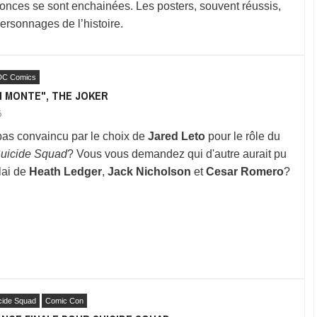
nnonces se sont enchainées. Les posters, souvent réussis,
ersonnages de l’histoire.
DC Comics
N MONTE", THE JOKER
6
pas convaincu par le choix de
Jared Leto
pour le rôle du
uicide Squad
? Vous vous demandez qui d'autre aurait pu
lai de
Heath Ledger
,
Jack Nicholson
et
Cesar Romero
?
cide Squad
Comic Con