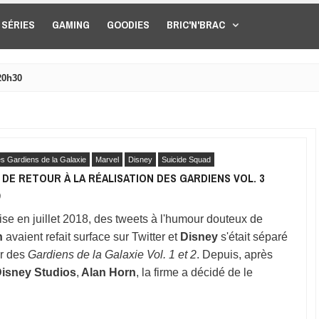
SÉRIES
GAMING
GOODIES
BRIC'N'BRAC
20h30
s Gardiens de la Galaxie
Marvel
Disney
Suicide Squad
DE RETOUR À LA RÉALISATION DES GARDIENS VOL. 3
9
ise en juillet 2018, des tweets à l'humour douteux de
n
avaient refait surface sur Twitter et
Disney
s'était séparé
ur des
Gardiens de la Galaxie Vol. 1 et 2
. Depuis, après
Disney Studios
,
Alan Horn
, la firme a décidé de le