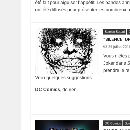
été fait pour aiguiser l’appétit. Les bandes a
ont été diffusés pour présenter les nombreux p
Suicide Squad
"SILENCE, O
26 juillet 201
Vous n'êtes 
Joker dans
S
prendre le re
Voici quelques suggestions.
DC Comics
, de rien.
DC Comics
Sui