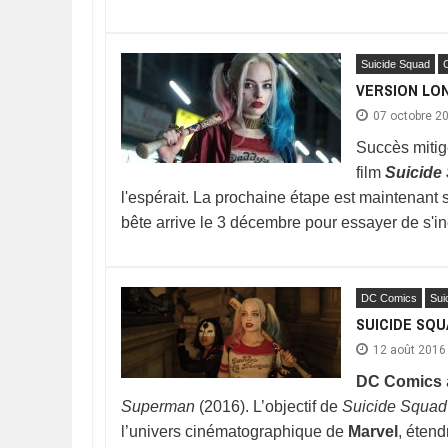
Suicide Squad
C
VERSION LO
07 octobre 2
Succès mitigé
film
Suicide
l'espérait. La prochaine étape est maintenant s
bête arrive le 3 décembre pour essayer de s'i
DC Comics
Sui
SUICIDE SQU
12 août 2016
DC Comics
Superman
(2016). L’objectif de
Suicide Squad
l’univers cinématographique de
Marvel
, étend