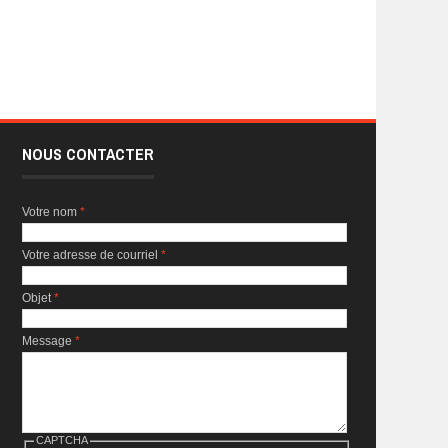
NOUS CONTACTER
Votre nom
*
Votre adresse de courriel
*
Objet
*
Message
*
CAPTCHA