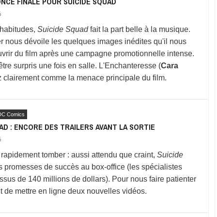
NCE FINALE POUR SUICIDE SQUAD
6
 habitudes,
Suicide Squad
fait la part belle à la musique.
ler nous dévoile les quelques images inédites qu'il nous
uvrir du film après une campagne promotionnelle intense.
être surpris une fois en salle. L'Enchanteresse (
Cara
sez clairement comme la menace principale du film.
DC Comics
AD : ENCORE DES TRAILERS AVANT LA SORTIE
6
 rapidement tomber : aussi attendu que craint,
Suicide
s promesses de succès au box-office (les spécialistes
us de 140 millions de dollars). Pour nous faire patienter
t de mettre en ligne deux nouvelles vidéos.