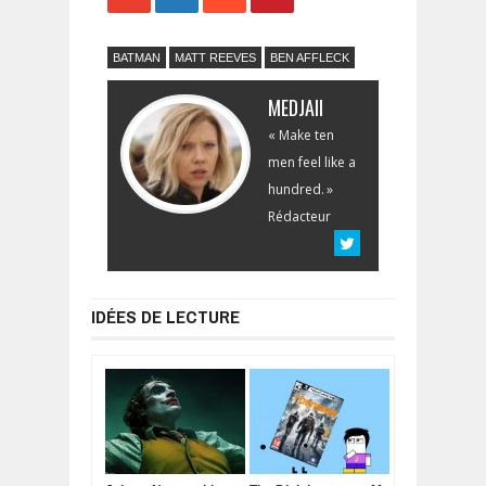
BATMAN
MATT REEVES
BEN AFFLECK
MEDJAII
« Make ten
men feel like a
hundred. »
Rédacteur
IDÉES DE LECTURE