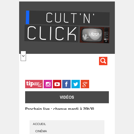
Aller au contenu principal
FORMULA
DE
RECHERC
VIDÉOS
Prochain live : chaque mardi à 20h30
ACCUEIL
CINÉMA