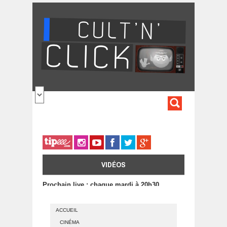
Aller au contenu principal
FORMULA
DE
RECHERC
VIDÉOS
Prochain live : chaque mardi à 20h30
ACCUEIL
CINÉMA