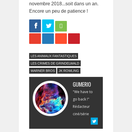
novembre 2018...soit dans un an.
Encore un peu de patience !
Share
Tweet
LES ANIMAUX FANTASTIQUES
LES CRIMES DE GRINDELWALD
WARNER BROS
JK ROWLING
GUMERIO
"We have to
go back !"
Rédacteur
ciné/série