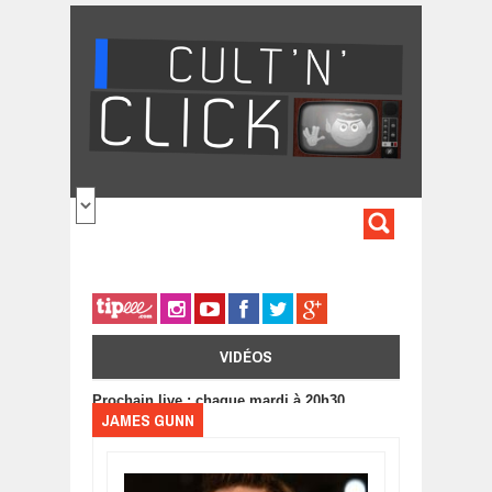
Aller au contenu principal
FORMULA
DE
RECHERC
VIDÉOS
Prochain live : chaque mardi à 20h30
JAMES GUNN