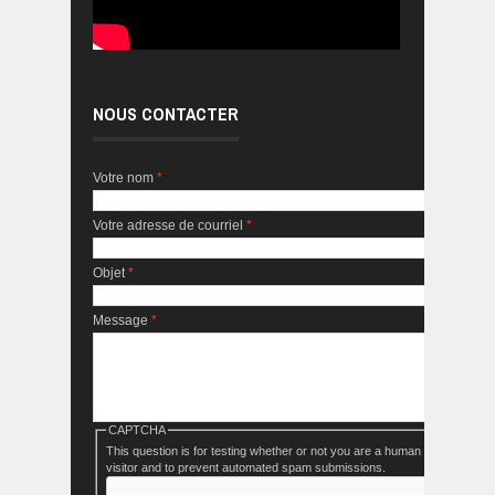
NOUS CONTACTER
Votre nom
*
Votre adresse de courriel
*
Objet
*
Message
*
CAPTCHA
This question is for testing whether or not you are a human
visitor and to prevent automated spam submissions.