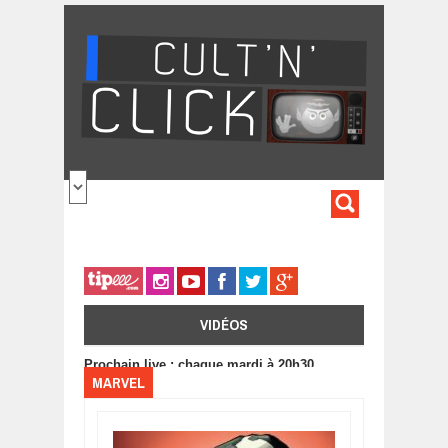
Aller au contenu principal
FORMULA
DE
RECHERC
VIDÉOS
Prochain live : chaque mardi à 20h30
MARVEL