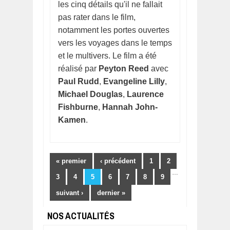
les cinq détails qu'il ne fallait
pas rater dans le film,
notamment les portes ouvertes
vers les voyages dans le temps
et le multivers. Le film a été
réalisé par
Peyton Reed
avec
Paul Rudd
,
Evangeline Lilly
,
Michael Douglas
,
Laurence
Fishburne
,
Hannah John-
Kamen
.
Pages
« premier
‹ précédent
1
2
…
3
4
5
6
7
8
9
suivant ›
dernier »
NOS ACTUALITÉS