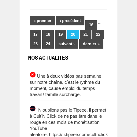
Pages
…
« premier
‹ précédent
…
16
17
18
19
20
21
22
23
24
suivant ›
dernier »
NOS ACTUALITÉS
Une à deux vidéos pas semaine
sur notre chaîne, c'est le rythme du
moment, cause emploi du temps
travail / famille surchargé.
N'oublions pas le Tipeee, il permet
à Cult'N'Click de ne pas être dans le
rouge en ces mois de monétisation
YouTube
aléatoire. https://fr.tipeee.com/cultnclick