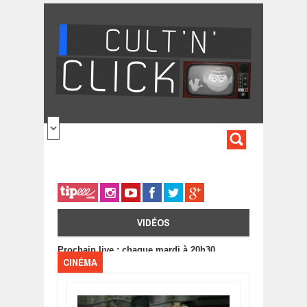
Aller au contenu principal
FORMULA
DE
RECHERC
VIDÉOS
Prochain live : chaque mardi à 20h30
CINÉMA