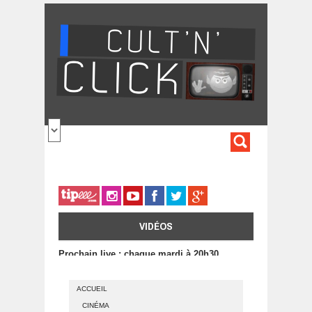
Aller au contenu principal
FORMULA
DE
RECHERC
VIDÉOS
Prochain live : chaque mardi à 20h30
ACCUEIL
CINÉMA