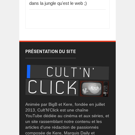
dans la jungle qu'est le web ;)
PRÉSENTATION DU SITE
Animée par BigB et Kere, fondée en juillet
2013, Cult'N'Click est une chaîne
YouTube dédiée au cinéma et aux séries, et
un site rassemblant notre contenu et les
articles d'une rédaction de passionnés
composée de Kere, Marquis Daily et