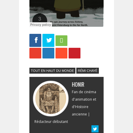
Share
Tweet
TOUT EN HAUT DU MONDE
RÉMI CHAYÉ
HONIR
Fan de cinéma
d'animation et
d'Histoire
ancienne |
Rédacteur débutant