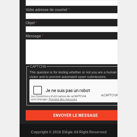
Votre adresse de courriel
*
Objet
*
Message
*
CAPTCHA
This question is for testing whether or not you are a human
visitor and to prevent automated spam submissions.
Copyright © 2016 Elégie All Right Reserved