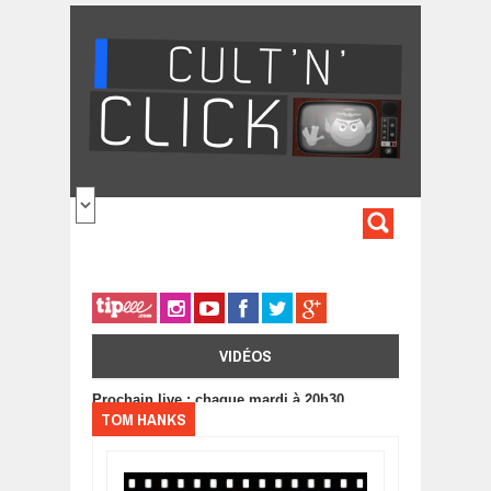
Aller au contenu principal
FORMULA
DE
RECHERC
VIDÉOS
Prochain live : chaque mardi à 20h30
TOM HANKS