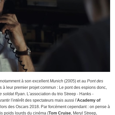
e notamment à son excellent
Munich
(2005) et au
Pont des
s à leur premier projet commun : Le pont des espions donc,
 le soldat Ryan
. L'association du trio Streep - Hanks -
rantir l'intérêt des spectateurs mais aussi l'
Academy of
 lors des Oscars 2018. Par forcément cependant : on pense à
rois poids lourds du cinéma (
Tom Cruise
, Meryl Streep,