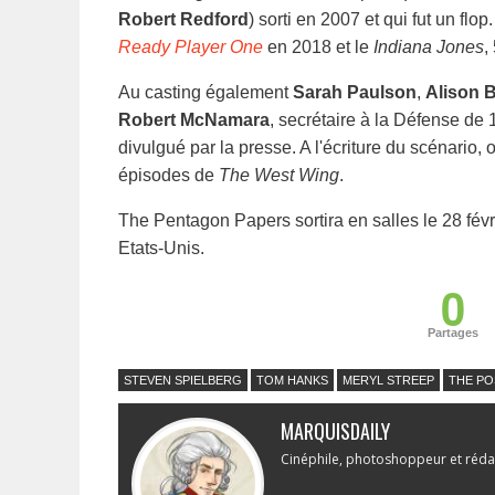
Robert Redford
) sorti en 2007 et qui fut un fl
Ready Player One
en 2018 et le
Indiana Jones
,
Au casting également
Sarah Paulson
,
Alison B
Robert McNamara
, secrétaire à la Défense de
divulgué par la presse. A l'écriture du scénario,
épisodes de
The West Wing
.
The Pentagon Papers sortira en salles le 28 fé
Etats-Unis.
0
Partages
STEVEN SPIELBERG
TOM HANKS
MERYL STREEP
THE PO
MARQUISDAILY
Cinéphile, photoshoppeur et réda