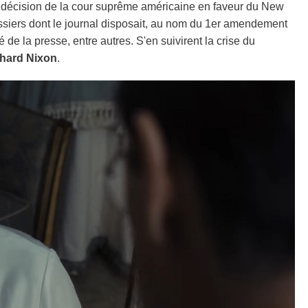
ne décision de la cour suprême américaine en faveur du New
ssiers dont le journal disposait, au nom du 1er amendement
é de la presse, entre autres. S'en suivirent la crise du
hard Nixon
.