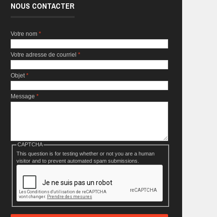
NOUS CONTACTER
Votre nom
*
Votre adresse de courriel
*
Objet
*
Message
*
CAPTCHA
This question is for testing whether or not you are a human
visitor and to prevent automated spam submissions.