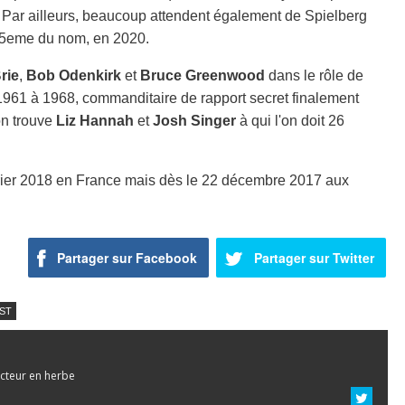
op. Par ailleurs, beaucoup attendent également de Spielberg
 5eme du nom, en 2020.
rie
,
Bob Odenkirk
et
Bruce Greenwood
dans le rôle de
 1961 à 1968, commanditaire de rapport secret finalement
 on trouve
Liz Hannah
et
Josh Singer
à qui l'on doit 26
vrier 2018 en France mais dès le 22 décembre 2017 aux
Partager sur Facebook
Partager sur Twitter
ST
cteur en herbe