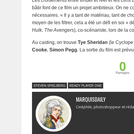
Les croisements entre virtuel et réel et les clin
bâtir font de ce film un projet ambitieux. On ne
nécessaires. « Il y a tant de matériau, tant de c
moyen de les filtrer, cela a été un défi en soi » 
Hulk
,
The Avengers
), co-scénariste, lors de l
Au casting, on trouve
Tye Sheridan
(le Cyclope
Cooke
,
Simon Pegg
. La sortie du film est pré
0
Partages
STEVEN SPIELBERG
READY PLAYER ONE
MARQUISDAILY
Cinéphile, photoshoppeur et réda