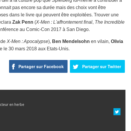
s d’œil à la culture pop que Spielberg lui-même à contribuer à
 connait pas encore sa durée mais des choix vont être
hoses dans le livre qui peuvent être exploitées. Trouver une
déclara
Zak Penn
(
X-Men : L'affrontement final
,
The Incredible
a conférence au Comic-Con 2017 à San Diego.
 de
X-Men : Apocalypse
),
Ben Mendelsohn
en vilain,
Olivia
vue le 30 mars 2018 aux Etats-Unis.
Partager sur Facebook
Partager sur Twitter
cteur en herbe