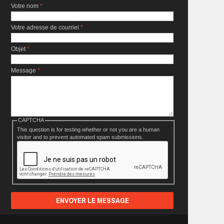
Votre nom
*
Votre adresse de courriel
*
Objet
*
Message
*
CAPTCHA
This question is for testing whether or not you are a human
visitor and to prevent automated spam submissions.