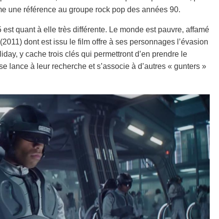
me une référence au groupe rock pop des années 90.
5 est quant à elle très différente. Le monde est pauvre, affamé
(2011) dont est issu le film offre à ses personnages l’évasion
iday, y cache trois clés qui permettront d’en prendre le
se lance à leur recherche et s’associe à d’autres « gunters »