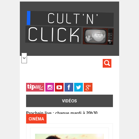
Aller au contenu principal
FORMULA
DE
RECHERC
VIDÉOS
Prochain live : chaque mardi à 20h30
CINÉMA