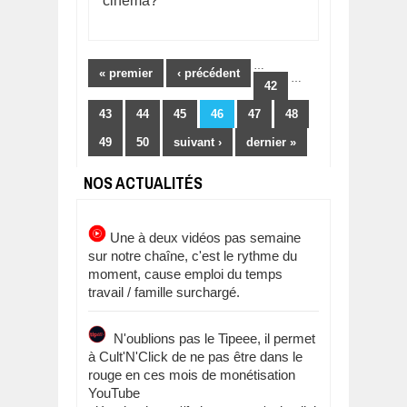
cinéma?
Pages
…
« premier
‹ précédent
…
42
43
44
45
46
47
48
49
50
suivant ›
dernier »
NOS ACTUALITÉS
Une à deux vidéos pas semaine
sur notre chaîne, c'est le rythme du
moment, cause emploi du temps
travail / famille surchargé.
N'oublions pas le Tipeee, il permet
à Cult'N'Click de ne pas être dans le
rouge en ces mois de monétisation
YouTube