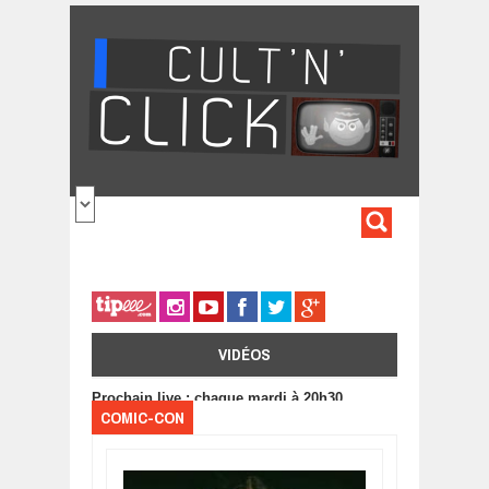
Aller au contenu principal
FORMULA
DE
RECHERC
VIDÉOS
Prochain live : chaque mardi à 20h30
COMIC-CON