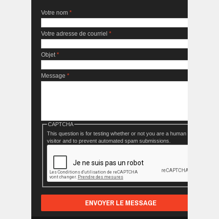
Votre nom
*
Votre adresse de courriel
*
Objet
*
Message
*
CAPTCHA
This question is for testing whether or not you are a human
visitor and to prevent automated spam submissions.