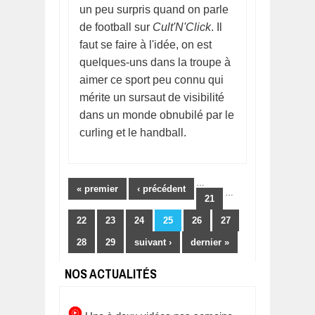
un peu surpris quand on parle
de football sur
Cult'N'Click
. Il
faut se faire à l'idée, on est
quelques-uns dans la troupe à
aimer ce sport peu connu qui
mérite un sursaut de visibilité
dans un monde obnubilé par le
curling et le handball.
Pages
…
« premier
‹ précédent
…
21
22
23
24
25
26
27
28
29
suivant ›
dernier »
NOS ACTUALITÉS