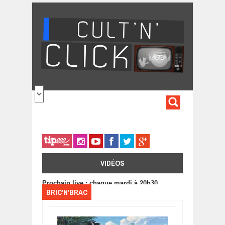
Aller au contenu principal
FORMULA
DE
RECHERC
VIDÉOS
Prochain live : chaque mardi à 20h30
BRIC'N'BRAC