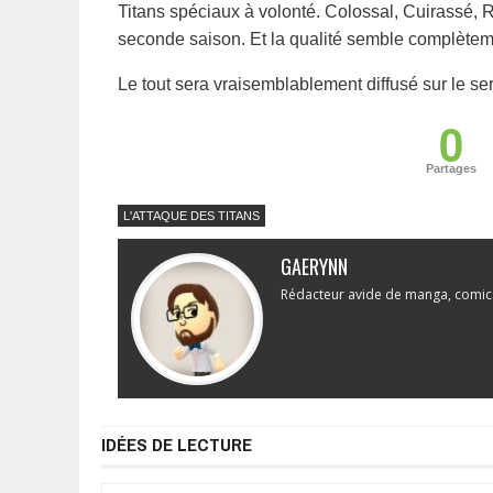
Titans spéciaux à volonté. Colossal, Cuirassé, Ro
seconde saison. Et la qualité semble complète
Le tout sera vraisemblablement diffusé sur le se
0
Partages
L'ATTAQUE DES TITANS
GAERYNN
Rédacteur avide de manga, comics 
IDÉES DE LECTURE