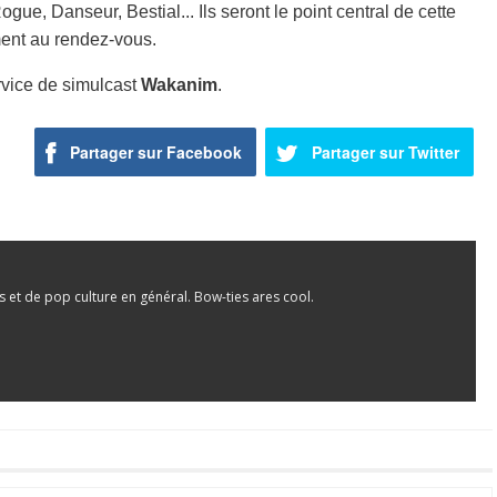
gue, Danseur, Bestial... Ils seront le point central de cette
ment au rendez-vous.
rvice de simulcast
Wakanim
.
Partager sur Facebook
Partager sur Twitter
et de pop culture en général. Bow-ties ares cool.