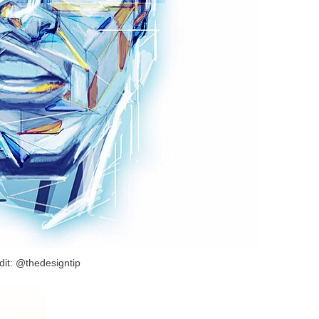
dit: @thedesigntip