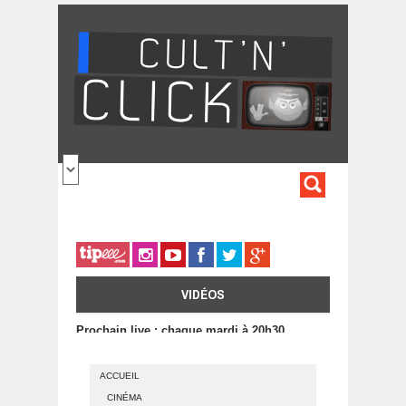
Aller au contenu principal
FORMULA
DE
RECHERC
VIDÉOS
Prochain live : chaque mardi à 20h30
ACCUEIL
CINÉMA