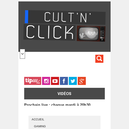
Aller au contenu principal
FORMULA
DE
RECHERC
VIDÉOS
Prochain live : chaque mardi à 20h30
ACCUEIL
GAMING