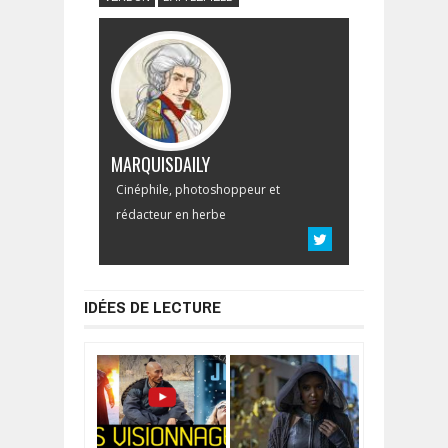
MARQUISDAILY
Cinéphile, photoshoppeur et
rédacteur en herbe
IDÉES DE LECTURE