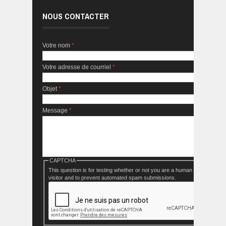
NOUS CONTACTER
Votre nom
*
Votre adresse de courriel
*
Objet
*
Message
*
CAPTCHA
This question is for testing whether or not you are a human
visitor and to prevent automated spam submissions.