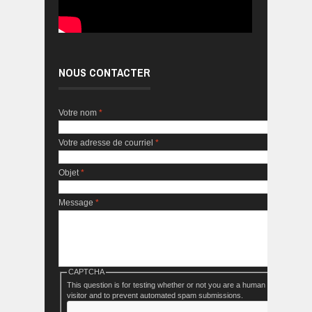
NOUS CONTACTER
Votre nom
*
Votre adresse de courriel
*
Objet
*
Message
*
CAPTCHA
This question is for testing whether or not you are a human
visitor and to prevent automated spam submissions.