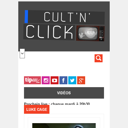
Aller au contenu principal
FORMULA
DE
RECHERC
VIDÉOS
Prochain live : chaque mardi à 20h30
LUKE CAGE