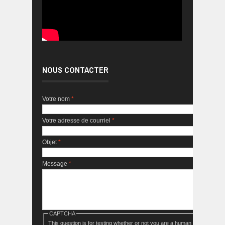
NOUS CONTACTER
Votre nom
*
Votre adresse de courriel
*
Objet
*
Message
*
CAPTCHA
This question is for testing whether or not you are a human