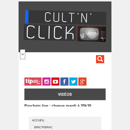
Aller au contenu principal
FORMULA
DE
RECHERC
VIDÉOS
Prochain live : chaque mardi à 20h30
ACCUEIL
BRIC'N'BRAC