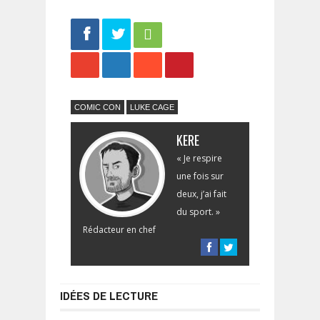
Share
Tweet
COMIC CON
LUKE CAGE
KERE
« Je respire
une fois sur
deux, j’ai fait
du sport. »
Rédacteur en chef
IDÉES DE LECTURE