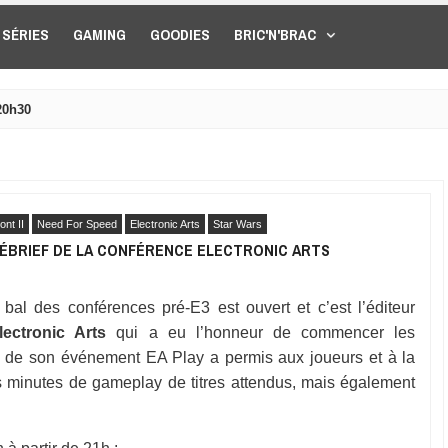
SÉRIES
GAMING
GOODIES
BRIC'N'BRAC
20h30
ont II
Need For Speed
Electronic Arts
Star Wars
E DÉBRIEF DE LA CONFÉRENCE ELECTRONIC ARTS
 bal des conférences pré-E3 est ouvert et c’est l’éditeur
lectronic Arts
qui a eu l’honneur de commencer les
on de son événement EA Play a permis aux joueurs et à la
s minutes de gameplay de titres attendus, mais également