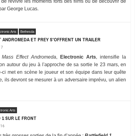
 de revivre les moments forts des films ou de découvrir de
 par George Lucas.
ctronic Arts
Bethesda
T ANDROMEDA ET PREY S'OFFRENT UN TRAILER
17
e
Mass Effect Andromeda
,
Electronic Arts
, intensifie la
n autour du jeu à l'approche de sa sortie le 23 mars, en
-ci met en scène le joueur et son équipe dans leur quête
, ils devront se mesurer à un adversaire imprévu, un alien
tronic Arts
 1 SUR LE FRONT
016
 très grosses sorties de la fin d'année :
Battlefield 1