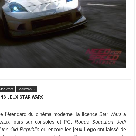
Star Wars
Battlefront 2
INS JEUX STAR WARS
re l'étendard du cinéma moderne, la licence
Star Wars
a
eaux jours sur consoles et PC.
Rogue Squadron
,
Jedi
f the Old Republic
ou encore les jeux
Lego
ont laissé de