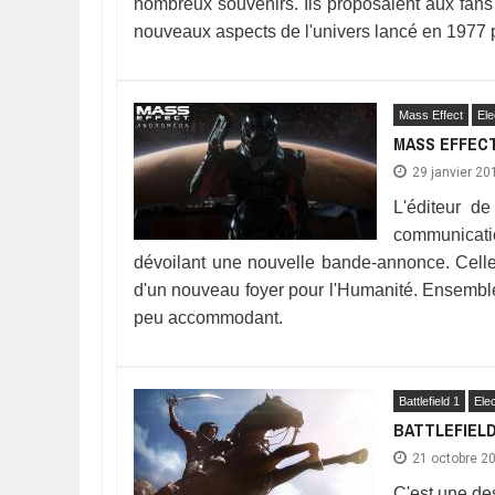
nombreux souvenirs. Ils proposaient aux fans
nouveaux aspects de l'univers lancé en 1977
Mass Effect
Ele
MASS EFFEC
29 janvier 20
L'éditeur d
communicatio
dévoilant une nouvelle bande-annonce. Celle
d'un nouveau foyer pour l'Humanité. Ensemble
peu accommodant.
Battlefield 1
Elec
BATTLEFIELD
21 octobre 2
C'est une des