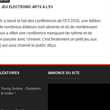
nic Arts
 JEU ELECTRONIC ARTS À L'E3
ts
a lancé le bal des conférences de l'
E3
2016, une édition
de nombreux éditeurs sont absents et où de nombreuses
ous a offert une conférence manquant de rythme et de
ée passée avec
Unravel
, c'est finalement un petit jeu aux
un) qui aura charmé le public déçu.
ALÉATOIRES
ANNONCE DU SITE
Young Justice : Outsiders,
le trailer !