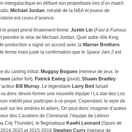
ion intergalactique en défiant son propriétaire lors d'un match
oids:
Michael Jordan
, retraité de la NBA et joueur de
histoire est couru d’avance.
 le projet prend finalement forme:
Justin Lin
(
Fast & Furious
t prendre le relai de Michael Jordan. Quel autre rôle King
é de production a signé un accord avec la
Warner Brothers
te ferme mais juste la confirmation que le
Space Jam 2
est
e du casting initial:
Muggsy Bogues
(meneur de jeux, le
hnson
(ailier fort),
Patrick Ewing
(pivot),
Shawn Bradley
 l’acteur
Bill Murray
. Le légendaire
Larry Bird
faisait
e va donc devoir former une nouvelle équipe ! La star des Los
son intérêt pour participer à ce projet. Cependant, le style de
xé sur les arrières et ailiers. On peut donc imaginer d’autres
eur des Cavaliers de Cleveland, l’équipe de Lebron
 City Thunder), le flegmatique
Kawhi Leonard
(Spurs de
A 2014-2015 et 2015-2016
Stephen Curry
(meneur de