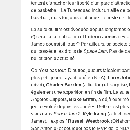
tentent d'arracher leur liberté d'un parc d'attract
de basketball. La Tunesquad inclut un allié de p
baseball, mais toujours d’attaque. Le reste de l’
La suite du film est évoquée depuis longtemps et
6
) serait à la réalisation et
Lebron James
devrai
James pourrait-il jouer? Par ailleurs, sa sociét
qui possède les droits de
Space Jam
. Pas de da
bel et bien d'actualité.
Ce n’est pas tout. D’autres joueurs faisaient parti
plus petit joueur ayant joué en NBA),
Larry Jo
(pivot),
Charles Barkley
(ailier fort) et, surprise,
également une apparition en fin de film. La suit
Angeles Clippers,
Blake Griffin
, a déjà exprimé 
jeu a évolué depuis les années 1990 et est plus a
stars dans
Space Jam 2
:
Kyle Irving
(actuel men
James), l’explosif
Russell Westbrook
(Oklahoma
San Antonio) et pourquoi pas le MVP de la NB