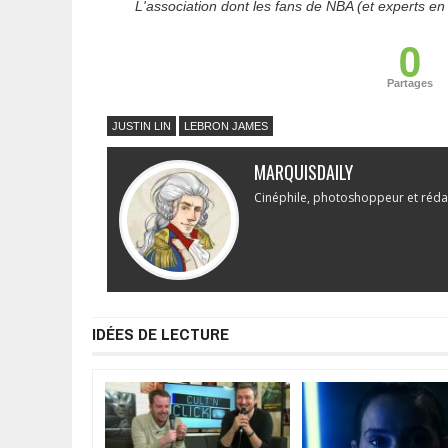
L'association dont les fans de NBA (et experts e
0
Partages
JUSTIN LIN
LEBRON JAMES
MARQUISDAILY
Cinéphile, photoshoppeur et réda
IDÉES DE LECTURE