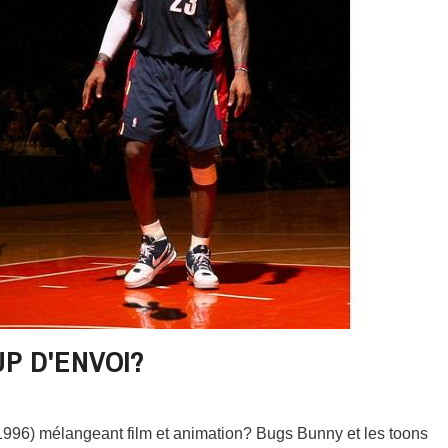
UP D'ENVOI?
996) mélangeant film et animation? Bugs Bunny et les toons