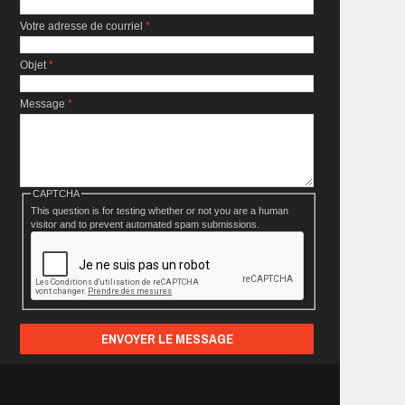
Votre adresse de courriel
*
Objet
*
Message
*
CAPTCHA
This question is for testing whether or not you are a human
visitor and to prevent automated spam submissions.