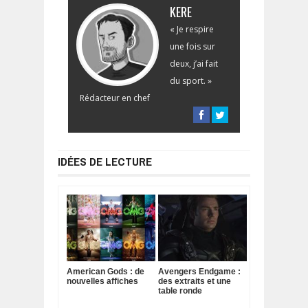
KERE
« Je respire
une fois sur
deux, j’ai fait
du sport. »
Rédacteur en chef
IDÉES DE LECTURE
American Gods : de
Avengers Endgame :
nouvelles affiches
des extraits et une
table ronde