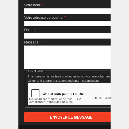
Votre nom
*
Votre adresse de courriel
*
Objet
*
Message
*
CAPTCHA
This question is for testing whether or not you are a human
visitor and to prevent automated spam submissions.