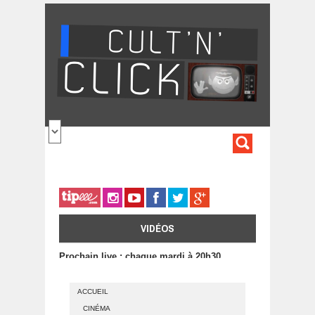
Aller au contenu principal
FORMULA
DE
RECHERC
VIDÉOS
Prochain live : chaque mardi à 20h30
ACCUEIL
CINÉMA