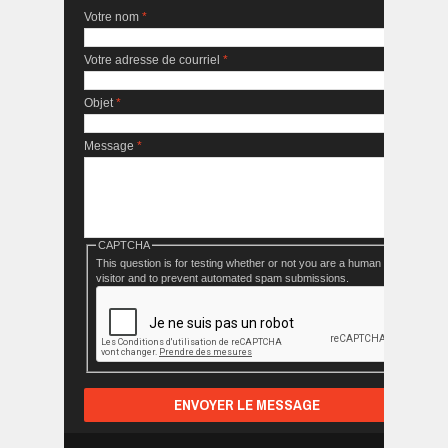
Votre nom
*
Votre adresse de courriel
*
Objet
*
Message
*
CAPTCHA
This question is for testing whether or not you are a human
visitor and to prevent automated spam submissions.