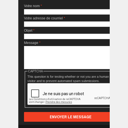
Votre nom
*
Votre adresse de courriel
*
Objet
*
Message
*
CAPTCHA
This question is for testing whether or not you are a human
visitor and to prevent automated spam submissions.