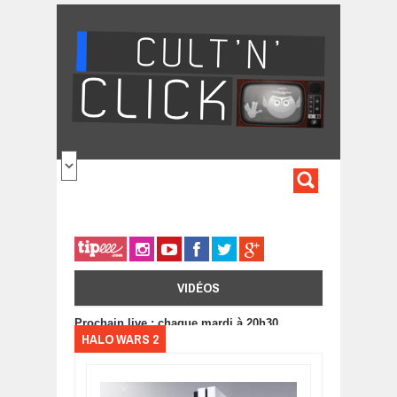
Aller au contenu principal
FORMULA
DE
RECHERC
VIDÉOS
Prochain live : chaque mardi à 20h30
HALO WARS 2