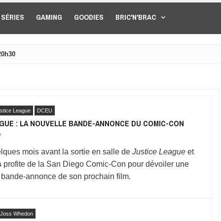
SÉRIES
GAMING
GOODIES
BRIC'N'BRAC
20h30
stice League
DCEU
AGUE : LA NOUVELLE BANDE-ANNONCE DU COMIC-CON
7
lques mois avant la sortie en salle de
Justice League
et
s
profite de la San Diego Comic-Con pour dévoiler une
e bande-annonce de son prochain film.
Joss Whedon