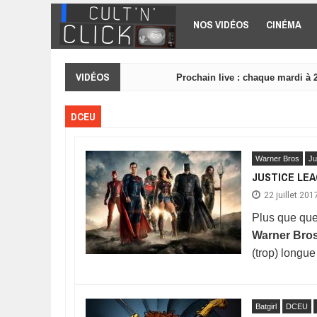
Aller au contenu principal
NOS VIDÉOS
CINÉMA
VIDÉOS
Prochain live : chaque mardi à 
DCEU
Warner Bros
Ju
JUSTICE LE
22 juillet 201
Plus que que
Warner Bro
(trop) longu
Batgirl
DCEU