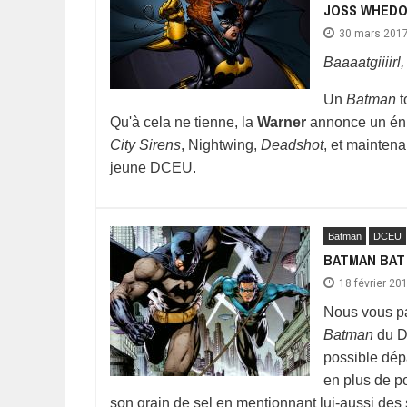
JOSS WHEDO
30 mars 201
Baaaatgiiiir
Un
Batman
t
Qu'à cela ne tienne, la
Warner
annonce un éni
City Sirens
, Nightwing,
Deadshot
, et mainten
jeune DCEU.
Batman
DCEU
BATMAN BAT 
18 février 20
Nous vous par
Batman
du D
possible dép
en plus de p
son grain de sel en mentionnant lui-aussi des 