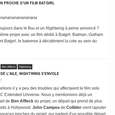
N PROCHE D'UN FILM BATGIRL
7
l, nananananananana
oujours dans le flou et un
Nightwing
à peine annoncé ?
ème projet avec un film dédié à Batgirl. Batman,
Gotham
ant
Batgirl
, le batverse à décidément la cote au sein du
Ben Affleck
Nightwing
DE L'AILE, NIGHTWING S'ENVOLE
17
lions il y a peu des troubles qui affectaient le film solo
C Extended Universe. Nous y mentionions déjà un
art de
Ben Affleck
du projet, un départ qui prend de plus
oids à Hollywood.
John Campea
de
Collider
vient rajouter
sources proches du projet, qui parlent d'un possible départ