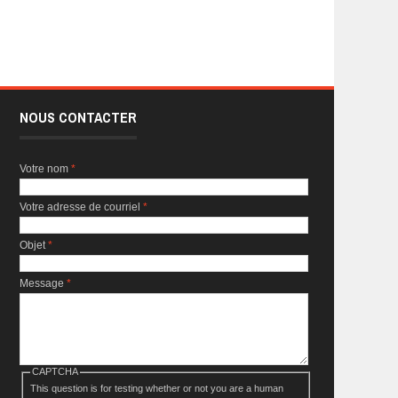
NOUS CONTACTER
Votre nom
*
Votre adresse de courriel
*
Objet
*
Message
*
CAPTCHA
This question is for testing whether or not you are a human