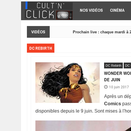
Aller au contenu principal
NOS VIDÉOS
CINÉMA
VIDÉOS
Prochain live : chaque mardi à 
DC REBIRTH
DC Rebirth
DC 
WONDER WOM
DE JUIN
10 juin 2017
Après un dép
Comics
pass
disponibles depuis le 9 juin. Sont mises à l'ho