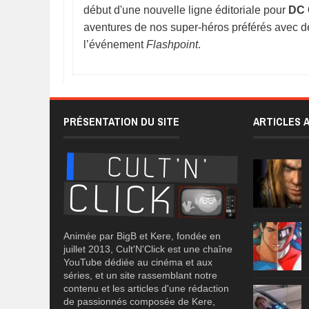
début d'une nouvelle ligne éditoriale pour
DC 
aventures de nos super-héros préférés avec de
l’événement
Flashpoint
.
PRÉSENTATION DU SITE
ARTICLES 
Animée par BigB et Kere, fondée en
juillet 2013, Cult'N'Click est une chaîne
YouTube dédiée au cinéma et aux
séries, et un site rassemblant notre
contenu et les articles d'une rédaction
de passionnés composée de Kere,