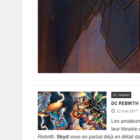
DC Rebirth
DC REBIRTH 
22 mai 2017
Les amateurs
leur librairi
Rebirth
.
Skyd
vous en parlait déjà en détail 