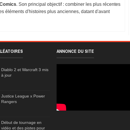
Comics
. Son principal objectif : combiner les plus récentes
s éléments d'histoires plus anciennes, datant d'avant
ALÉATOIRES
ANNONCE DU SITE
Diablo 2 et Warcraft 3 mis
à jour
Justice League x Power
Rangers
Début de tournage en
vidéo et des pistes pour