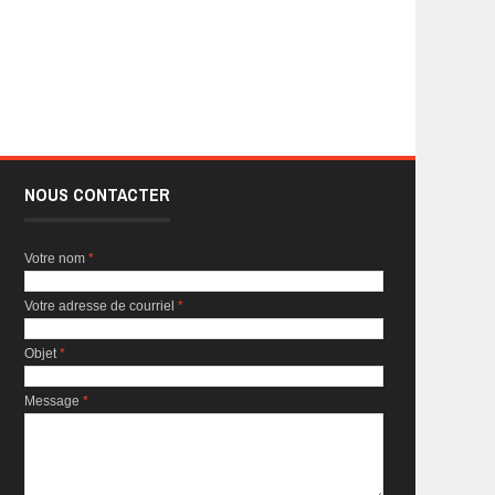
NOUS CONTACTER
Votre nom
*
Votre adresse de courriel
*
Objet
*
Message
*