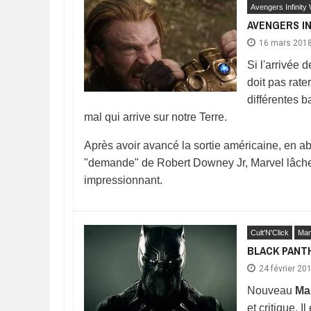
Avengers Infinity
AVENGERS IN
16 mars 201
Si l'arrivée
doit pas rate
différentes 
mal qui arrive sur notre Terre.
Après avoir avancé la sortie américaine, en a
"demande" de Robert Downey Jr, Marvel lâche auj
impressionnant.
Cult'N'Click
Mar
BLACK PANTH
24 février 20
Nouveau
Ma
et critique. 