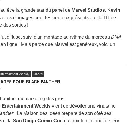
7
au être la grande star du panel de
Marvel Studios
,
Kevin
uvelles et images pour les heureux présents au Hall H de
 des sorties !
fut diffusé, suivi d'un montage au rythme du morceau
DNA
r en ligne ! Mais parce que Marvel est généreux, voici un
ntertainment Weekly
Marvel
IMAGES POUR BLACK PANTHER
7
abituel du marketing des gros
,
Entertainment Weekly
vient de dévoiler une vingtaine
anther
. La Maison des Idées prépare de son côté ses
3
et la
San Diego Comic-Con
qui pointent le bout de leur