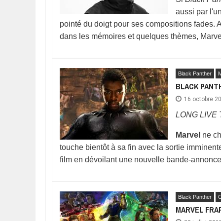
aussi par l'
pointé du doigt pour ses compositions fades. A
dans les mémoires et quelques thèmes, Marve
Black Panther
M
BLACK PANT
16 octobre 2
LONG LIVE 
Marvel
ne ch
touche bientôt à sa fin avec la sortie imminente
film en dévoilant une nouvelle bande-annonc
Black Panther
C
MARVEL FRAP