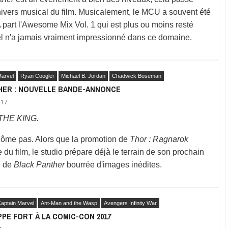
univers musical du film. Musicalement, le MCU a souvent été
 part l'Awesome Mix Vol. 1 qui est plus ou moins resté
l n'a jamais vraiment impressionné dans ce domaine.
arvel
Ryan Coogler
Michael B. Jordan
Chadwick Boseman
HER : NOUVELLE BANDE-ANNONCE
017
THE KING.
ôme pas. Alors que la promotion de
Thor : Ragnarok
 du film, le studio prépare déjà le terrain de son prochain
e de
Black Panther
bourrée d'images inédites.
aptain Marvel
Ant-Man and the Wasp
Avengers Infinity War
PE FORT À LA COMIC-CON 2017