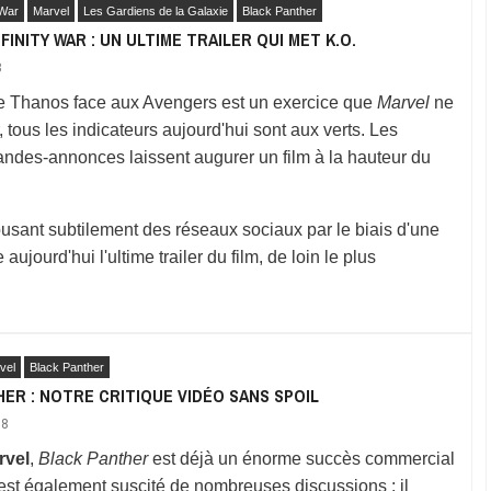
 War
Marvel
Les Gardiens de la Galaxie
Black Panther
FINITY WAR : UN ULTIME TRAILER QUI MET K.O.
8
 de Thanos face aux Avengers est un exercice que
Marvel
ne
r, tous les indicateurs aujourd'hui sont aux verts. Les
bandes-annonces laissent augurer un film à la hauteur du
busant subtilement des réseaux sociaux par le biais d'une
ourd'hui l'ultime trailer du film, de loin le plus
vel
Black Panther
ER : NOTRE CRITIQUE VIDÉO SANS SPOIL
18
rvel
,
Black Panther
est déjà un énorme succès commercial
Il est également suscité de nombreuses discussions : il