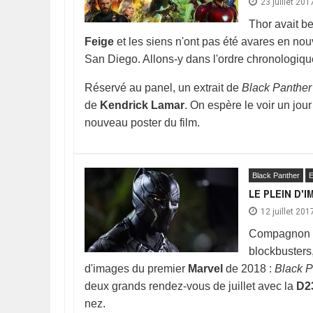
23 juillet 201
Thor avait be
Feige
et les siens n'ont pas été avares en no
San Diego. Allons-y dans l'ordre chronologique
Réservé au panel, un extrait de
Black Panther
de
Kendrick Lamar
. On espère le voir un jou
nouveau poster du film.
Black Panther
E
LE PLEIN D'
12 juillet 201
Compagnon h
blockbusters
d'images du premier
Marvel
de 2018 :
Black P
deux grands rendez-vous de juillet avec la
D2
nez.