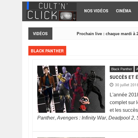
Aller au contenu principal
NOS VIDÉOS
CINÉMA
VIDÉOS
Prochain live : chaque mardi à 
BLACK PANTHER
Black Panther
A
SUCCÈS ET É
30 juillet 201
L'année 2018
complet sur 
et les succès
Panther
,
Avengers : Infinity War
,
Deadpool 2
,