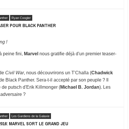
anther
Ryan Coogler
ASER POUR BLACK PANTHER
ing !
 peine fini,
Marvel
nous gratifie déjà d'un premier teaser-
 de
Civil War
, nous découvrirons un T'Challa (
Chadwick
de Black Panther. Sera-t-il accepté par son peuple ? Il
 de putsch d'Erik Killmonger (
Michael B. Jordan
). Les
n adversaire ?
anther
Les Gardiens de la Galaxie
016: MARVEL SORT LE GRAND JEU