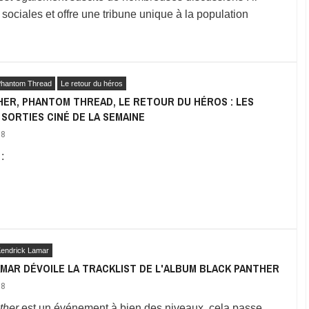
sociales et offre une tribune unique à la population
hantom Thread
Le retour du héros
ER, PHANTOM THREAD, LE RETOUR DU HÉROS : LES
 SORTIES CINÉ DE LA SEMAINE
18
:
endrick Lamar
MAR DÉVOILE LA TRACKLIST DE L'ALBUM BLACK PANTHER
18
ther
est un événement à bien des niveaux, cela passe