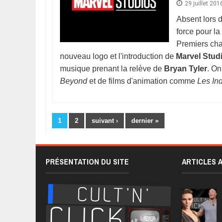
29 juillet 201
Absent lors d
force pour l
Premiers chan
nouveau logo et l'introduction de
Marvel Stud
musique prenant la relève de
Bryan Tyler
. On
Beyond
et de films d'animation comme
Les Ind
Pages
1
2
suivant ›
dernier »
PRÉSENTATION DU SITE
ARTICLES 