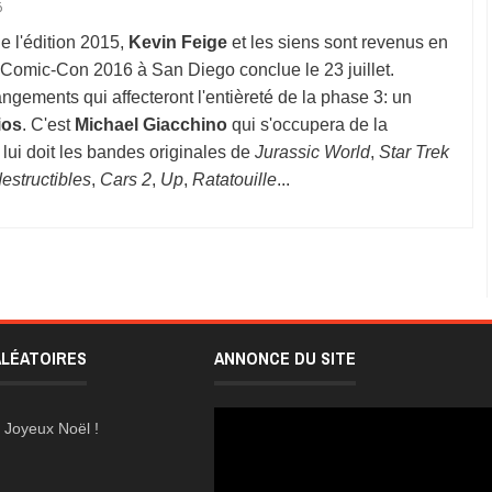
6
e l'édition 2015,
Kevin Feige
et les siens sont revenus en
a Comic-Con 2016 à San Diego conclue le 23 juillet.
gements qui affecteront l'entièreté de la phase 3: un
ios
. C'est
Michael Giacchino
qui s'occupera de la
 lui doit les bandes originales de
Jurassic World
,
Star Trek
estructibles
,
Cars 2
,
Up
,
Ratatouille
...
ALÉATOIRES
ANNONCE DU SITE
Joyeux Noël !