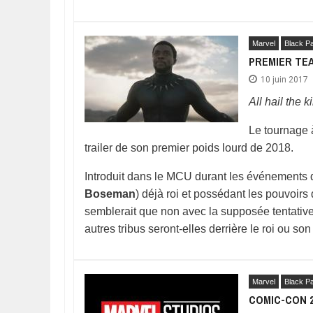
Marvel
Black P
PREMIER TE
10 juin 2017
All hail the k
Le tournage à
trailer de son premier poids lourd de 2018.
Introduit dans le MCU durant les événements
Boseman
) déjà roi et possédant les pouvoirs 
semblerait que non avec la supposée tentative
autres tribus seront-elles derrière le roi ou so
Marvel
Black P
COMIC-CON 2